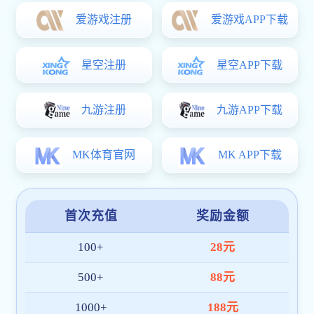
专业客服团队全年在线，提供实时响应的技术支持与使
用指导，保障平台使用无后顾之忧。