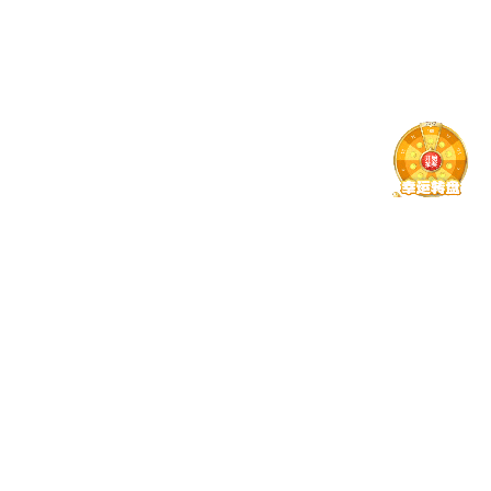
来自各方玩家的评价“弹”了出来
每条评论都对应一份信任，覆盖平台各个维度的真实体验。
【更新快】
每场比赛的进度、比分、数据都能及时同步，九州体育 确
实在这方面很可靠。
【系统稳】
用了快两年，几乎没遇到系统崩溃或加载失败的情况，后台
做得稳才有信心继续用。