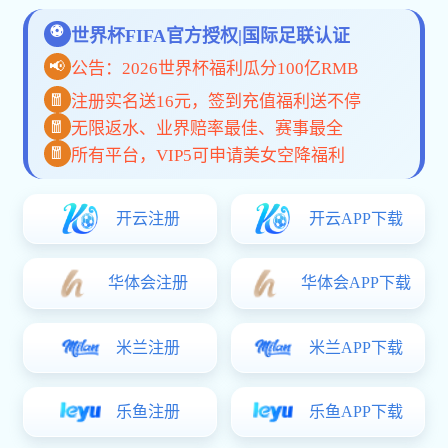
关于我们
九州体育 是面向全球体育爱好者的综合服务平台，致力于打造一
个集数据服务、赛事直播与移动体验于一体的专业生态系统。团
队成员拥有丰富的行业背景，平台以稳定性与高可用性著称，持
续为用户提供高质量内容与技术保障。
平台安全稳定
架构采用多节点部署与智能容错机制，全面提升九州体
育·九州官方网站-九州体育(中国)的访问速度与数据完
整性，支持多设备并发操作。
全球化运营体系
支持多语言界面及本地支付系统，服务覆盖东南亚、欧
美等区域，打造更贴近用户需求的本地化体验。
7x24小时服务支持