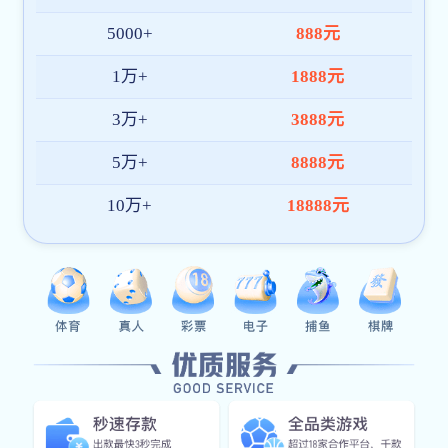
实时数据概览
九州体育·九州官方网站-九州体育(中国)依托自主研发的实时
监控系统，持续追踪每场赛事数据、用户访问行为及平台各
环节运转状态。
全球赛事覆盖率
98%
数据处理实时性
95%
用户请求响应率
99.9%