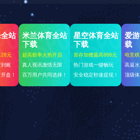
四个方面详细探讨这一最佳阵容，分别涵盖梅西的表现、其他明
以及未来赛季的发展趋势，以全面呈现这一盛事。
卓越表现
球员之一，梅西在第13轮比赛中的表现无疑是令人瞩目的。他
了超凡脱俗的技术和战术意识。每当他带球突破时，都会吸引对
的方式化解困难，自如穿梭于对方防线之间。
展现出的传球能力也让人叹为观止。他多次送出精准助攻，不仅
榜上的地位。可以说，每一场比赛都有梅西参与时，球队就多了
在场上的领导力同样不可小觑。他通过自己优秀的发挥激励着身
种影响力不仅体现在技术层面，更深深植根于团队凝聚力之中，
聚，共同闪耀