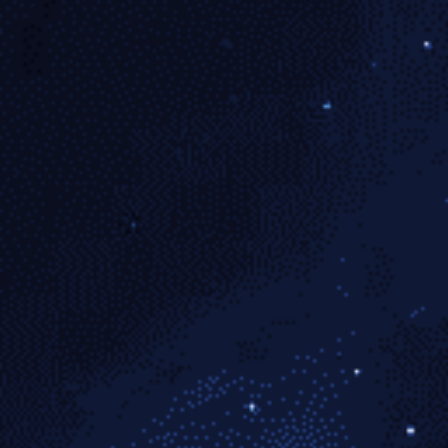
然凭借丰富的大赛经
在这其中，有几场焦
让，你来我往直至终
令人瞩目的成绩，为
同时，本轮也出现了
会直接破门，这些瞬
趣。
4、未来发
随着美职联越来越受
见未来会有更多国际
值的发展，通过市场
此外，美职联正在积