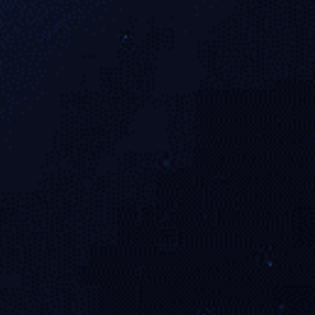
织之间合作交流，将进
心的新故事、新传奇被
西还是其他优秀球员，
整个联盟朝着更高标准
充满传奇色彩的新篇章
这个时代的不朽记忆。