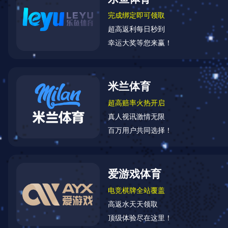
美职联
在美职联第13轮的赛
与伦比的足球才华。
性。梅西领衔的阵容