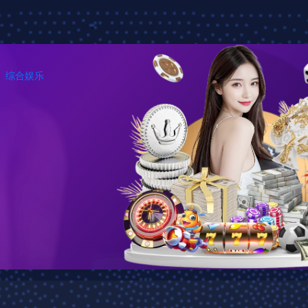
全天更新 ·
九
无论您身在何处，
九州体育A
体验。
下载客户端
网页