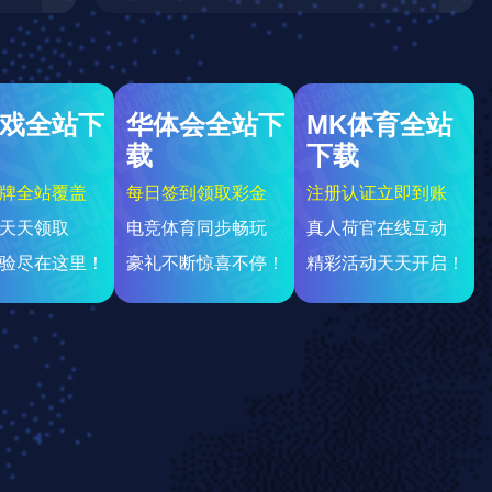
星球员的贡献、美职联
不仅为球队打入关键进
方多名防守队员围堵，
帮助队友得分，也进一
一份胜利的保障。
边每一个队友，使得整
让所有人都愿意为共同