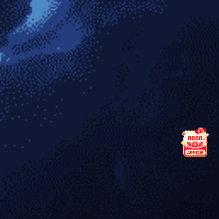
激烈较量，两队互不相
出色配合取得了一系列
前锋巧妙利用定位球机
升竞技水准所带来的乐
这样的背景下，可以预
也开始注重自身品牌价
划等，这些举措不仅丰