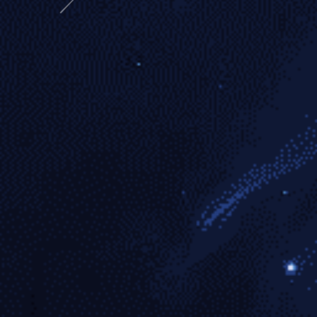
除了梅西之外，本轮
在门将位置上，一位
断准确，在关键时刻
后卫线上，也有几位
选择。这种攻守兼备
大的覆盖面积有效串
前锋线更是星光熠熠
小将，他用自己的速
些球员共同构成了一
3、本轮赛
美职联第13轮赛事可
常显得更加紧张刺激