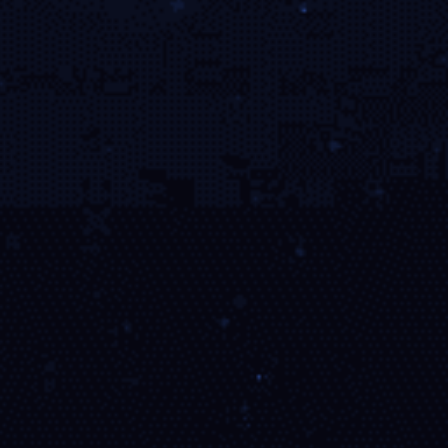
签署转
2026-07-27
推荐
九州体育
九州体育官方网站【KY1.AC】官网认证:手机版、app下
、登录入口、官方网站、网页版、平台、网址、地址、注
册、娱乐，九州体育(中国)官方网站欢迎大家选择真正的官
方通道，同时我们提供全天候7x24小时在线服务，第一时
间处理各类问题，正规集团平台有保障，欢迎体验！
© 2026 九州体育 版权所有 · 保留所有权利