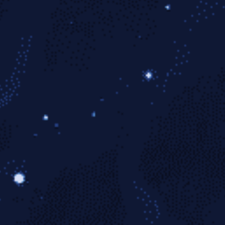
最佳阵容还汇聚了许多其他明星球员，他们各自在不同位置上发
年轻有为的新星凭借几次精彩扑救赢得了教练和媒体的一致好评
屡屡化解对手威胁射门，为球队保住胜果。
表现优异的选手，他们不仅在防守端稳健可靠，还积极参与进攻
的特性，使得他们成为本轮最佳阵容的重要成员。此外，中场核
联起前后场，成为全队运转的重要枢纽。
，有几位攻击手状态火热，不仅频频破门，还制造出了大量机会
度和冲击力令对方防线疲于奔命，并且成功打入惊艳进球，引发
幅完美画卷，让整个赛事更加璀璨夺目。
事精彩回顾
谓精彩纷呈，各支球队都使出了浑身解数争取佳绩。从激烈程度
，多场比赛都是直到最后一刻才揭开胜负悬念。尽管部分传统豪