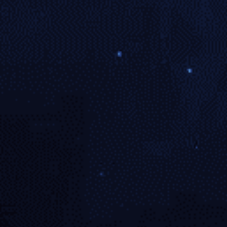
上一篇：
媒体人分析上海战术选择背后的深…
热榜精选
#1
#2
罗德里世界杯后将进行手术缺
帕尔马C