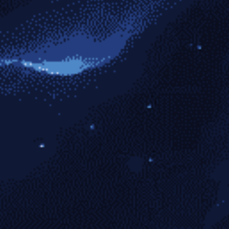
富了联盟内涵，也为
一步提升整体专业水
综上所述，美职联正
书写。对于喜爱足球
总结：
通过对美职联第13轮
都在用实际行动诠释
迈进。
未来，美职联必将在
不断谱写。在这条路