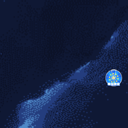
挥着重要作用。例如，
。他凭借反应迅速和判
，为球队提供更多进攻
心则以其精准传控和强
。尤其是一名新加盟的
现场观众热烈欢呼。这
来看，这一轮比赛比往
门遭遇挑战，但他们依